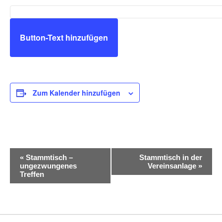
Button-Text hinzufügen
Zum Kalender hinzufügen
V
«
Stammtisch –
Stammtisch in der
ungezwungenes
Vereinsanlage
»
e
Treffen
r
a
n