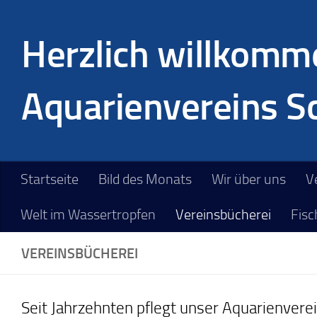
Zum Inhalt springen
Herzlich willkomme
Aquarienvereins Sc
Startseite
Bild des Monats
Wir über uns
V
Welt im Wassertropfen
Vereinsbücherei
Fis
VEREINSBÜCHEREI
Seit Jahrzehnten pflegt unser Aquarienverein