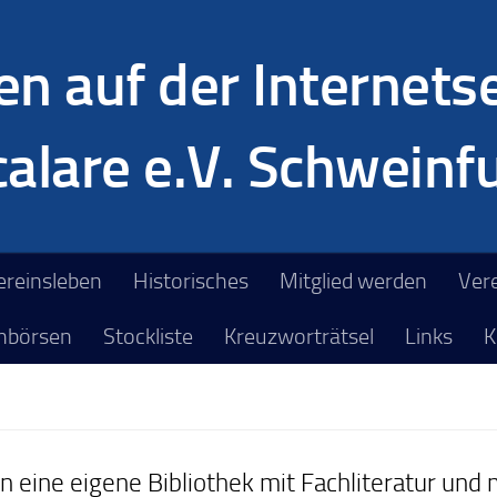
n auf der Internetse
alare e.V. Schweinfu
ereinsleben
Historisches
Mitglied werden
Ver
chbörsen
Stockliste
Kreuzworträtsel
Links
K
 eine eigene Bibliothek mit Fachliteratur und m