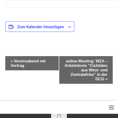
Zum Kalender hinzufügen
V
«
Vereinsabend mit
online-Meeting: WZA –
Vortrag
Arbeitskreis “Cichliden
e
aus West- und
Zentralafrika” in der
r
DCG
»
a
n
s
t
a