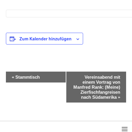
Zum Kalender hinzufügen
V
«
Stammtisch
Vereinsabend mit
einem Vortrag von
e
Manfred Rank: (Meine)
Zierfischfangreisen
r
nach Südamerika
»
a
n
s
t