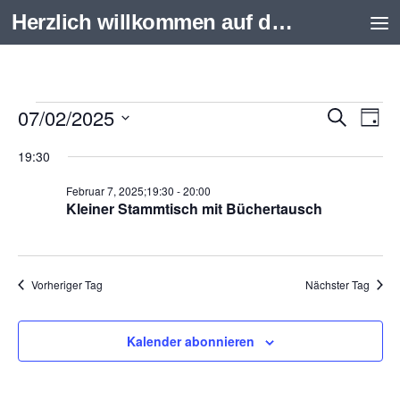
Herzlich willkommen auf der Internetseite des Aquarienvereins Scalare e.V. Schweinfurt
Zum Inhalt springen
07/02/2025
Veranstaltungen
V
Suche
V
Tag
für
e
e
Datum
19:30
Februar
r
r
wählen.
Februar 7, 2025;19:30
-
20:00
7,
a
a
Kleiner Stammtisch mit Büchertausch
2025
n
n
s
s
t
t
Vorheriger Tag
Nächster Tag
a
a
l
l
Kalender abonnieren
t
t
u
u