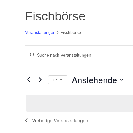
Fischbörse
Veranstaltungen
Fischbörse
Veranstaltungen
V
Bitte
e
Schlüsselwort
r
eingeben.
a
Anstehende
Suche
Heute
n
nach
Datum
s
Veranstaltungen
wählen.
t
Schlüsselwort.
a
Vorherige
Veranstaltungen
l
t