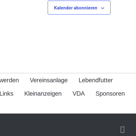
u
Kalender abonnieren
n
g
A
n
s
i
c
h
 werden
Vereinsanlage
Lebendfutter
t
Links
Kleinanzeigen
VDA
Sponsoren
e
n
-
N
a